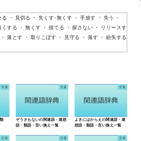
せる
見切る
失くす･無くす
手放す
失う
無くする
無くす
捨てる
探さない
リリースす
落とす
取りこぼす
見守る
落す
紛失する
言葉
言葉
言葉
類
ぞうさもないの関連語・連想
よきにはからえの関連語・連
語・類語・言い換え一覧
想語・類語・言い換え一覧
言葉
言葉
言葉