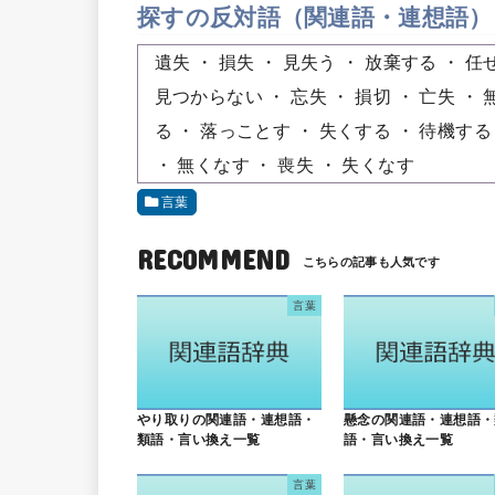
探すの反対語（関連語・連想語）
遺失
損失
見失う
放棄する
任
見つからない
忘失
損切
亡失
る
落っことす
失くする
待機する
無くなす
喪失
失くなす
言葉
RECOMMEND
言葉
やり取りの関連語・連想語・
懸念の関連語・連想語・
類語・言い換え一覧
語・言い換え一覧
言葉