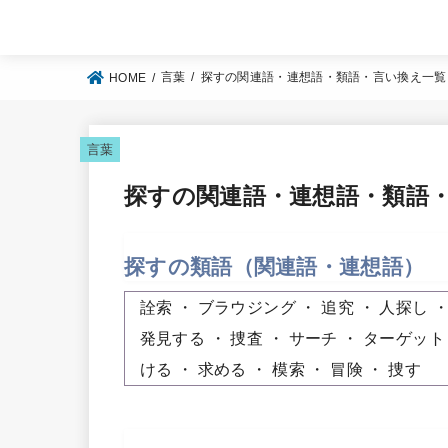
言葉
探すの関連語・連想語・類語・言い換え一覧
HOME
言葉
探すの関連語・連想語・類語
探すの類語（関連語・連想語）
詮索
ブラウジング
追究
人探し
発見する
捜査
サーチ
ターゲット
ける
求める
模索
冒険
捜す