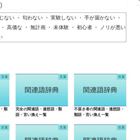
）
じない
匂わない
実験しない
手が届かない
高価な
無計画
未体験
初心者
ノリが悪い
い
言葉
言葉
言葉
・類
完全の関連語・連想語・類
不届き者の関連語・連想語・
語・言い換え一覧
類語・言い換え一覧
言葉
言葉
言葉