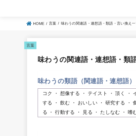
言葉
味わうの関連語・連想語・類語・言い換え一
HOME
言葉
味わうの関連語・連想語・類
味わうの類語（関連語・連想語）
コク
想像する
テイスト
頂く
する
飲む
おいしい
研究する
る
行動する
見る
たしなむ
嗜