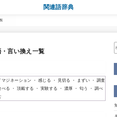
関連語辞典
覧
語・言い換え一覧
イマジネーション
感じる
見切る
まずい
調査
食べる
頂戴する
実験する
濃厚
匂う
調べ
む