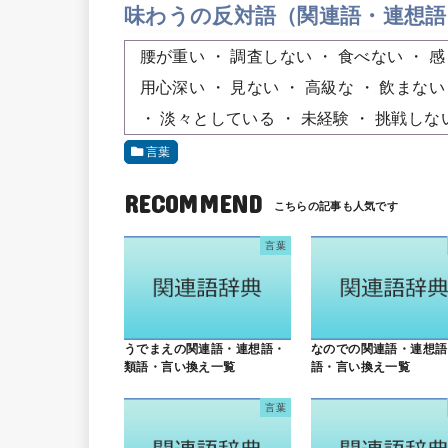
味わうの反対語（関連語・連想語
腰が重い
調査しない
食べない
感
用心深い
見ない
高級な
飲まない
淡々としている
未経験
挑戦しな
言葉
RECOMMEND
言葉
うでまえの関連語・連想語・
なのでの関連語・連想語
類語・言い換え一覧
語・言い換え一覧
言葉