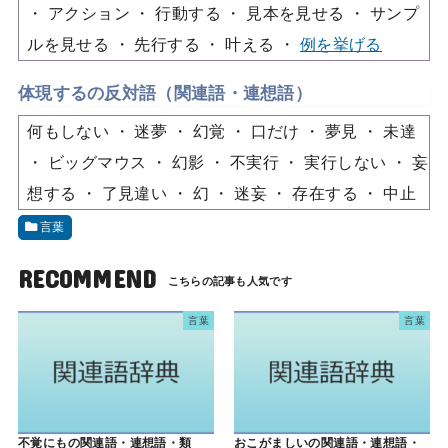
アクション
行動する
見本を見せる
サンプ
ルを見せる
先行する
叶える
例を挙げる
体現するの反対語（関連語・連想語）
何もしない
迷夢
幻覚
口だけ
夢見
未達
ビッグマウス
幻影
不実行
実行しない
妄
想する
了見違い
幻
迷妄
存在する
中止
言葉
RECOMMEND
言葉
言葉
不覚にもの関連語・連想語・類
おこがましいの関連語・連想語・