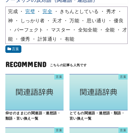
ノータリンの反対語（関連語・連想語）
完成
完璧
完全
きちんとしている
秀才
神
しっかり者
天才
万能
思い通り
優良
パーフェクト
マスター
全知全能
全能
才
能
優秀
計算通り
有能
言葉
RECOMMEND
言葉
言葉
仰せのままにの関連語・連想語・
とてもの関連語・連想語・類語・
類語・言い換え一覧
言い換え一覧
言葉
言葉