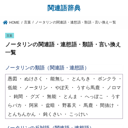
関連語辞典
言葉
ノータリンの関連語・連想語・類語・言い換え一覧
HOME
言葉
ノータリンの関連語・連想語・類語・言い換え
一覧
ノータリンの類語（関連語・連想語）
愚図
ぬけさく
能無し
とんちき
ボンクラ
低能
ノータリン
やぼ天
うすら馬鹿
ノロマ
鈍間
グズ
無能
とんま
へっぽこ
うす
らバカ
阿呆
盆暗
野暮天
馬鹿
間抜け
とんちんかん
鈍くさい
こっけい