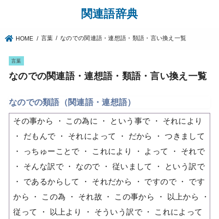
関連語辞典
言葉
なのでの関連語・連想語・類語・言い換え一覧
HOME
言葉
なのでの関連語・連想語・類語・言い換え一覧
なのでの類語（関連語・連想語）
その事から
この為に
という事で
それにより
だもんで
それによって
だから
つきまして
っちゅーことで
これにより
よって
それで
そんな訳で
なので
従いまして
という訳で
であるからして
それだから
ですので
です
から
この為
それ故
この事から
以上から
従って
以上より
そういう訳で
これによって