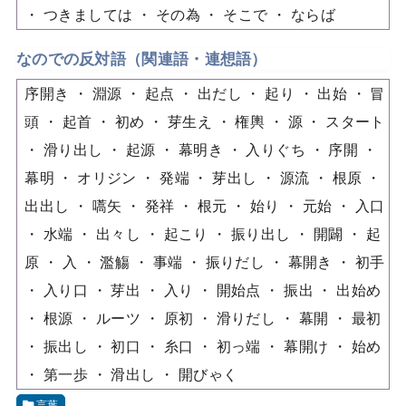
つきましては
その為
そこで
ならば
なのでの反対語（関連語・連想語）
序開き
淵源
起点
出だし
起り
出始
冒
頭
起首
初め
芽生え
権輿
源
スタート
滑り出し
起源
幕明き
入りぐち
序開
幕明
オリジン
発端
芽出し
源流
根原
出出し
嚆矢
発祥
根元
始り
元始
入口
水端
出々し
起こり
振り出し
開闢
起
原
入
濫觴
事端
振りだし
幕開き
初手
入り口
芽出
入り
開始点
振出
出始め
根源
ルーツ
原初
滑りだし
幕開
最初
振出し
初口
糸口
初っ端
幕開け
始め
第一歩
滑出し
開びゃく
言葉