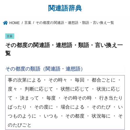
関連語辞典
言葉
その都度の関連語・連想語・類語・言い換え一覧
HOME
言葉
その都度の関連語・連想語・類語・言い換え一
覧
その都度の類語（関連語・連想語）
事の次第による
その時々
毎回
都合ごとに
度々
判断に応じて
状態に応じて
状況に応じ
て
決まって
毎度
その時その時
行き当たり
ばったり
その度に
場合による
そのたび
い
つものように
いつも
その都度
状況毎に
そ
のたびごと