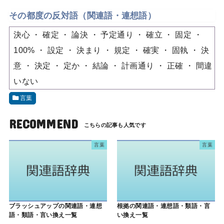
その都度の反対語（関連語・連想語）
決心
確定
論決
予定通り
確立
固定
100%
設定
決まり
規定
確実
固執
決
意
決定
定か
結論
計画通り
正確
間違
いない
言葉
RECOMMEND
言葉
言葉
ブラッシュアップの関連語・連想
根拠の関連語・連想語・類語・言
語・類語・言い換え一覧
い換え一覧